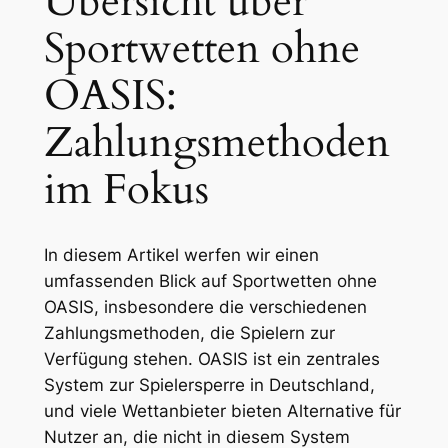
Übersicht über
Sportwetten ohne
OASIS:
Zahlungsmethoden
im Fokus
In diesem Artikel werfen wir einen
umfassenden Blick auf Sportwetten ohne
OASIS, insbesondere die verschiedenen
Zahlungsmethoden, die Spielern zur
Verfügung stehen. OASIS ist ein zentrales
System zur Spielersperre in Deutschland,
und viele Wettanbieter bieten Alternative für
Nutzer an, die nicht in diesem System