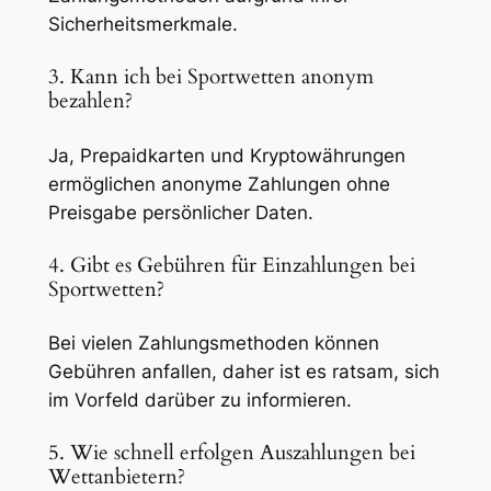
Sicherheitsmerkmale.
3. Kann ich bei Sportwetten anonym
bezahlen?
Ja, Prepaidkarten und Kryptowährungen
ermöglichen anonyme Zahlungen ohne
Preisgabe persönlicher Daten.
4. Gibt es Gebühren für Einzahlungen bei
Sportwetten?
Bei vielen Zahlungsmethoden können
Gebühren anfallen, daher ist es ratsam, sich
im Vorfeld darüber zu informieren.
5. Wie schnell erfolgen Auszahlungen bei
Wettanbietern?