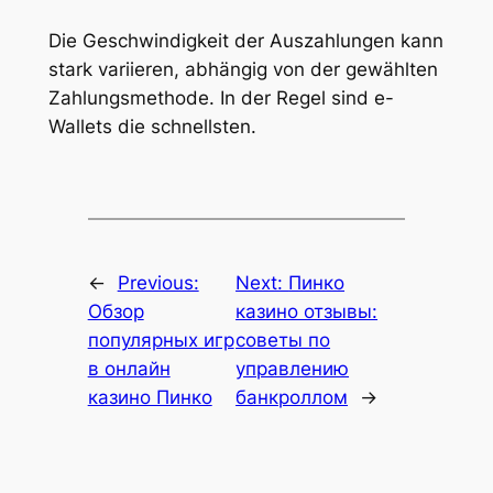
Die Geschwindigkeit der Auszahlungen kann
stark variieren, abhängig von der gewählten
Zahlungsmethode. In der Regel sind e-
Wallets die schnellsten.
←
Previous:
Next:
Пинко
Обзор
казино отзывы:
популярных игр
советы по
в онлайн
управлению
казино Пинко
банкроллом
→