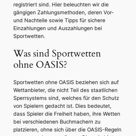
registriert sind. Hier beleuchten wir die
gängigen Zahlungsmethoden, deren Vor-
und Nachteile sowie Tipps für sichere
Einzahlungen und Auszahlungen bei
Sportwetten.
Was sind Sportwetten
ohne OASIS?
Sportwetten ohne OASIS beziehen sich auf
Wettanbieter, die nicht Teil des staatlichen
Sperrsystems sind, welches für den Schutz
von Spielern gedacht ist. Dies bedeutet,
dass Spieler die Freiheit haben, ihre Wetten
bei verschiedenen Buchmachern zu
platzieren, ohne sich über die OASIS-Regeln