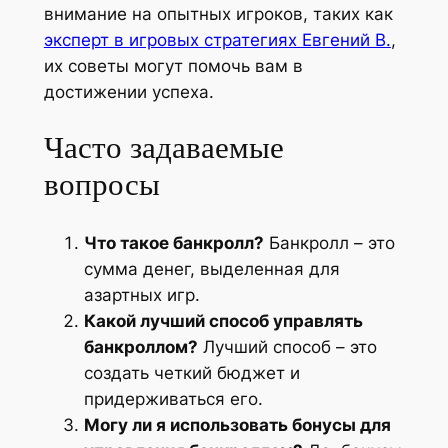
внимание на опытных игроков, таких как
эксперт в игровых стратегиях Евгений В.
,
их советы могут помочь вам в
достижении успеха.
Часто задаваемые
вопросы
Что такое банкролл?
Банкролл – это
сумма денег, выделенная для
азартных игр.
Какой лучший способ управлять
банкроллом?
Лучший способ – это
создать четкий бюджет и
придерживаться его.
Могу ли я использовать бонусы для