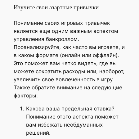
Изучите свои азартные привычки
Понимание своих игровых привычек
является еще одним важным аспектом
управления банкроллом.
Проанализируйте, как часто вы играете, и
в каком формате (онлайн или оффлайн).
Это поможет вам четко видеть, где вы
можете сократить расходы или, наоборот,
увеличить свое вовлеченность в игру.
Также обратите внимание на следующие
факторы:
Какова ваша предельная ставка?
Понимание этого аспекта поможет
вам избежать необдуманных
решений.