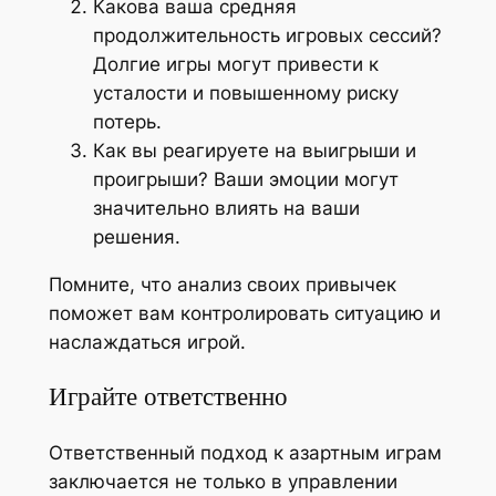
Какова ваша средняя
продолжительность игровых сессий?
Долгие игры могут привести к
усталости и повышенному риску
потерь.
Как вы реагируете на выигрыши и
проигрыши? Ваши эмоции могут
значительно влиять на ваши
решения.
Помните, что анализ своих привычек
поможет вам контролировать ситуацию и
наслаждаться игрой.
Играйте ответственно
Ответственный подход к азартным играм
заключается не только в управлении