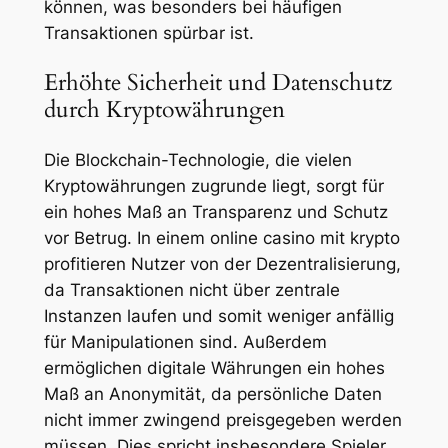
können, was besonders bei häufigen
Transaktionen spürbar ist.
Erhöhte Sicherheit und Datenschutz
durch Kryptowährungen
Die Blockchain-Technologie, die vielen
Kryptowährungen zugrunde liegt, sorgt für
ein hohes Maß an Transparenz und Schutz
vor Betrug. In einem online casino mit krypto
profitieren Nutzer von der Dezentralisierung,
da Transaktionen nicht über zentrale
Instanzen laufen und somit weniger anfällig
für Manipulationen sind. Außerdem
ermöglichen digitale Währungen ein hohes
Maß an Anonymität, da persönliche Daten
nicht immer zwingend preisgegeben werden
müssen. Dies spricht insbesondere Spieler