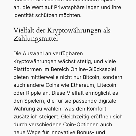
an, die Wert auf Privatsphäre legen und ihre
Identität schützen möchten.
Vielfalt der Kryptowährungen als
Zahlungsmittel
Die Auswahl an verfügbaren
Kryptowährungen wächst stetig, und viele
Plattformen im Bereich Online-Glücksspiel
bieten mittlerweile nicht nur Bitcoin, sondern
auch andere Coins wie Ethereum, Litecoin
oder Ripple an. Diese Vielfalt ermöglicht es
den Spielern, die für sie passende digitale
Währung zu wählen, was den Komfort
zusätzlich steigert. Gleichzeitig eröffnen sich
durch verschiedene Coin-Optionen auch
neue Wege für innovative Bonus- und