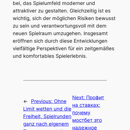
bei, das Spielumfeld moderner und
attraktiver zu gestalten. Gleichzeitig ist es
wichtig, sich der möglichen Risiken bewusst
zu sein und verantwortungsvoll mit dem
neuen Spielraum umzugehen. Insgesamt
eröffnen sich durch diese Entwicklungen
vielfältige Perspektiven für ein zeitgemäßes
und komfortables Spielerlebnis.
Next:
Профит
←
Previous:
Ohne
на ставках:
Limit wetten und die
почему
Freiheit, Spielrunden
мостбет это
ganz nach eigenem
надежное