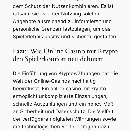
dem Schutz der Nutzer kombinieren. Es ist
ratsam, sich vor der Nutzung solcher
Angebote ausreichend zu informieren und
persönliche Grenzen festzulegen, um das
Spielerlebnis positiv und sicher zu gestalten.
Fazit: Wie Online Casino mit Krypto
den Spielerkomfort neu definiert
Die Einführung von Kryptowährungen hat die
Welt der Online-Casinos nachhaltig
beeinflusst. Ein online casino mit krypto
ermöglicht unkomplizierte Einzahlungen,
schnelle Auszahlungen und ein hohes Maß
an Sicherheit und Datenschutz. Die Vielfalt
der verfügbaren digitalen Währungen sowie
die technologischen Vorteile tragen dazu