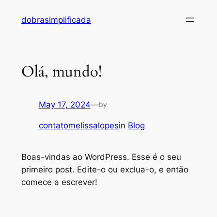
Skip
dobrasimplificada
to
content
Olá, mundo!
May 17, 2024
—
by
contatomelissalopes
in
Blog
Boas-vindas ao WordPress. Esse é o seu
primeiro post. Edite-o ou exclua-o, e então
comece a escrever!